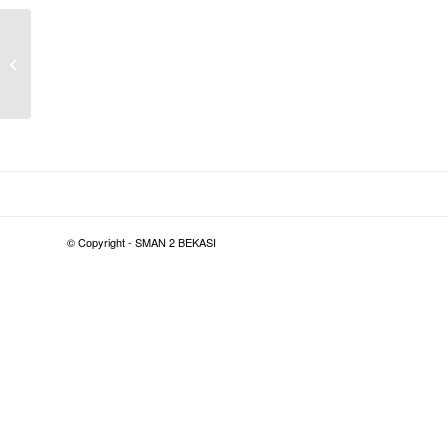
Konsep Gapura
Pancawaluya
© Copyright - SMAN 2 BEKASI